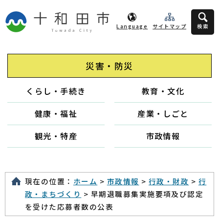
Language
サイトマップ
検索
災害・防災
くらし・手続き
教育・文化
健康・福祉
産業・しごと
観光・特産
市政情報
現在の位置：
ホーム
>
市政情報
>
行政・財政
>
行
政・まちづくり
> 早期退職募集実施要項及び認定
を受けた応募者数の公表