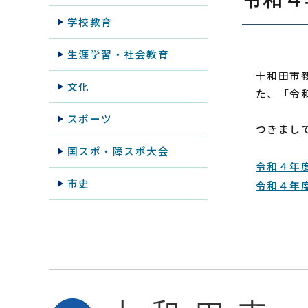
学校教育
生涯学習・社会教育
十和田市
文化
た、「令
スポーツ
つきまし
国スポ・障スポ大会
令和４年
市史
令和４年