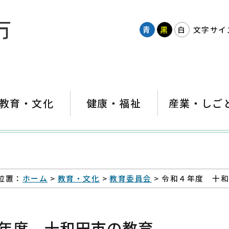
青
黒
白
文字サイ
教育・文化
健康・福祉
産業・しご
位置：
ホーム
>
教育・文化
>
教育委員会
> 令和４年度 十
年度 十和田市の教育