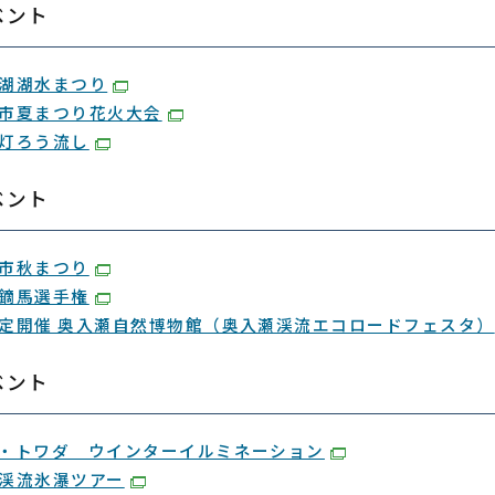
ベント
湖湖水まつり
市夏まつり花火大会
灯ろう流し
ベント
市秋まつり
鏑馬選手権
定開催 奥入瀬自然博物館（奥入瀬渓流エコロードフェスタ）
ベント
・トワダ ウインターイルミネーション
渓流氷瀑ツアー