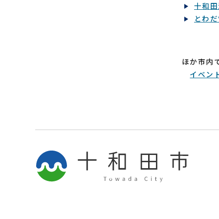
十和田
とわだ
ほか市内
イベン