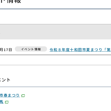
報
7月17日
イベント情報
令和８年度十和田市夏まつり「第
ベント
市春まつり
馬