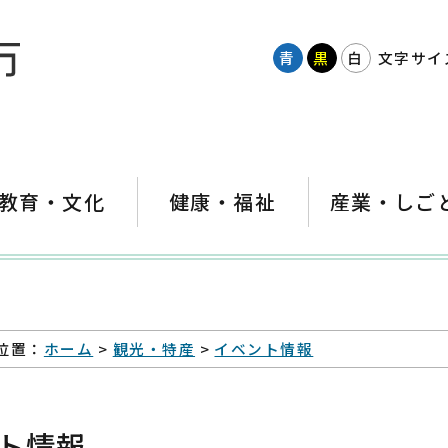
青
黒
白
文字サイ
教育・文化
健康・福祉
産業・しご
位置：
ホーム
>
観光・特産
>
イベント情報
ト情報