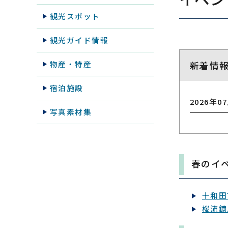
観光スポット
観光ガイド情報
物産・特産
新着情
宿泊施設
2026年0
写真素材集
春のイ
十和田
桜流鏑