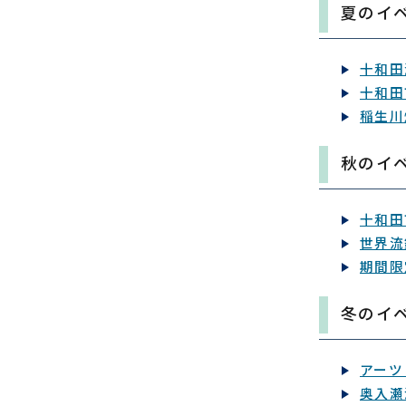
夏のイ
十和田
十和田
稲生川
秋のイ
十和田
世界流
期間限
冬のイ
アーツ
奥入瀬