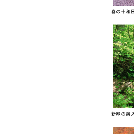
春の十和
新緑の奥