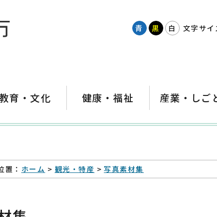
青
黒
白
文字サイ
教育・文化
健康・福祉
産業・しご
位置：
ホーム
>
観光・特産
>
写真素材集
材集