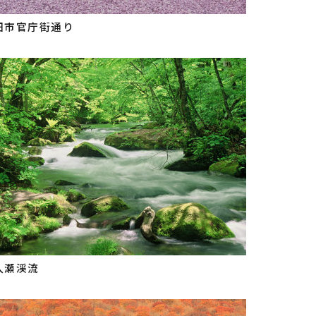
田市官庁街通り
入瀬渓流