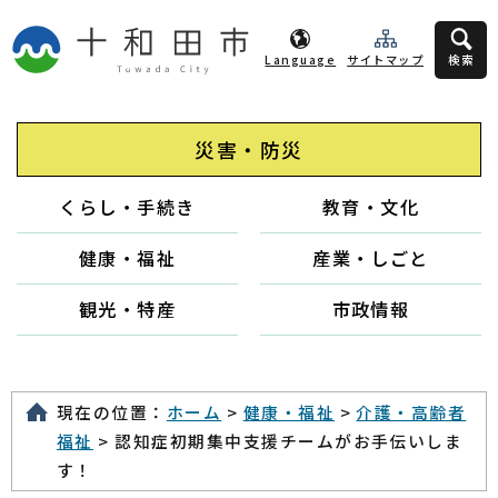
Language
サイトマップ
検索
災害・防災
くらし・手続き
教育・文化
健康・福祉
産業・しごと
観光・特産
市政情報
現在の位置：
ホーム
>
健康・福祉
>
介護・高齢者
福祉
> 認知症初期集中支援チームがお手伝いしま
す！