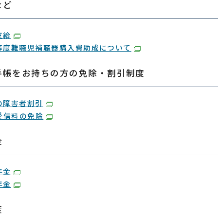
など
支給
等度難聴児補聴器購入費助成について
手帳をお持ちの方の免除・割引制度
の障害者割引
受信料の免除
金
年金
年金
度