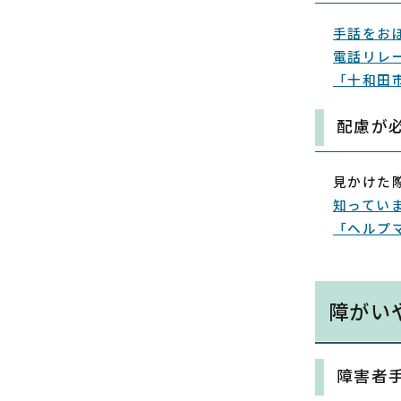
手話をお
電話リレ
「十和田
配慮が
見かけた
知ってい
「ヘルプ
障がい
障害者