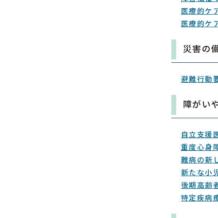
医療的ケ
医療的ケ
災害の
避難行動
障がい
自立支援
重度心身
難病の新
新たな小
後期高齢
特定疾病