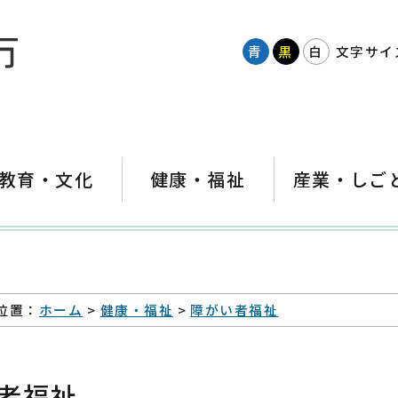
青
黒
白
文字サイ
教育・文化
健康・福祉
産業・しご
位置：
ホーム
>
健康・福祉
>
障がい者福祉
者福祉