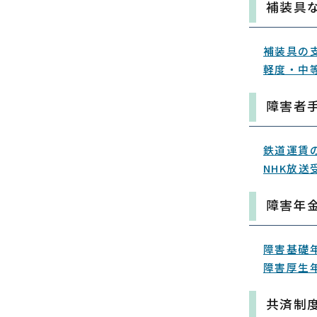
補装具
補装具の
軽度・中
障害者
鉄道運賃
NHK放送
障害年
障害基礎
障害厚生
共済制