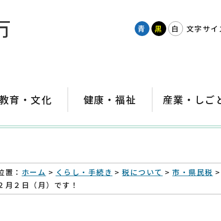
青
黒
白
文字サイ
教育・文化
健康・福祉
産業・しご
位置：
ホーム
>
くらし・手続き
>
税について
>
市・県民税
>
２月２日（月）です！