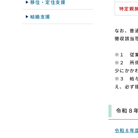
移住・定住支援
特定親
結婚支援
なお、普
徴収該当
※１ 従
※２ 所
少にかか
※３ 給
え、必ず
令和８
令和８年