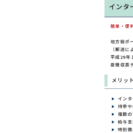
インタ
簡単・便
地方税ポ
（郵送に
平成29
泉徴収票
メリッ
インタ
持参や
複数の
給与支
特別徴