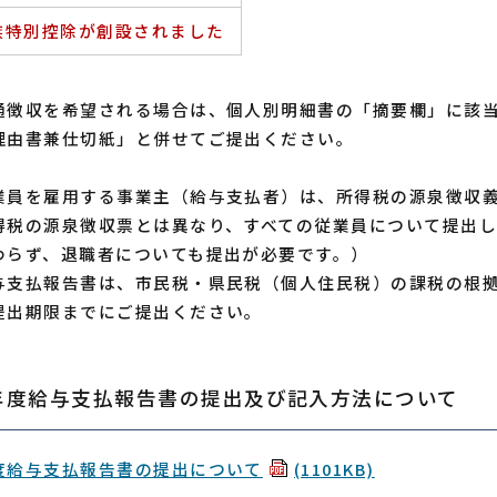
族特別控除が創設されました
通徴収を希望される場合は、個人別明細書の「摘要欄」に該当
理由書兼仕切紙」と併せてご提出ください。
業員を雇用する事業主（給与支払者）は、所得税の源泉徴収義
得税の源泉徴収票とは異なり、すべての従業員について提出
わらず、退職者についても提出が必要です。）
与支払報告書は、市民税・県民税（個人住民税）の課税の根
提出期限までにご提出ください。
年度給与支払報告書の提出及び記入方法について
度給与支払報告書の提出について
(1101KB)