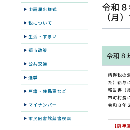
令和８
申請届出様式
（月）
税について
生活・すまい
都市政策
令和８
公共交通
所得税の
選挙
た）給与
報告書（
戸籍・住民票など
市町村長
マイナンバー
令和８年
市民図書館蔵書検索
【前年