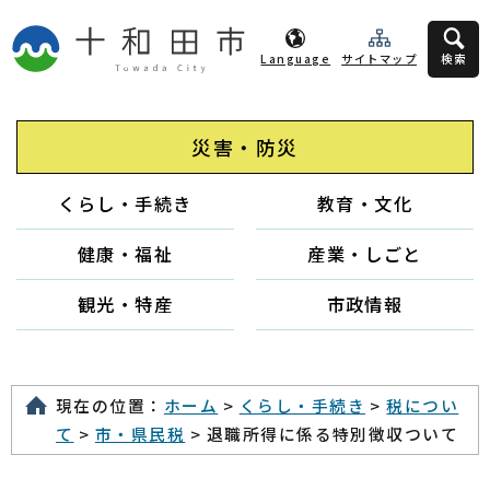
Language
サイトマップ
検索
災害・防災
くらし・手続き
教育・文化
健康・福祉
産業・しごと
観光・特産
市政情報
現在の位置：
ホーム
>
くらし・手続き
>
税につい
て
>
市・県民税
> 退職所得に係る特別徴収ついて