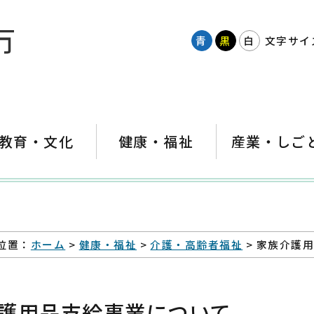
青
黒
白
文字サイ
教育・文化
健康・福祉
産業・しご
位置：
ホーム
>
健康・福祉
>
介護・高齢者福祉
> 家族介護
護用品支給事業について