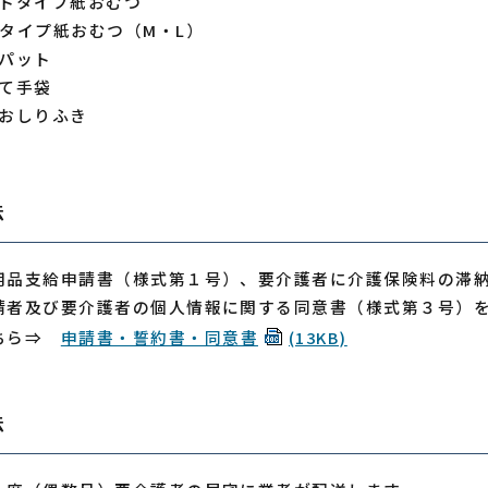
トタイプ紙おむつ
タイプ紙おむつ（M・L）
パット
て手袋
おしりふき
法
用品支給申請書（様式第１号）、要介護者に介護保険料の滞
請者及び要介護者の個人情報に関する同意書（様式第３号）
ちら⇒
申請書・誓約書・同意書
(13KB)
法