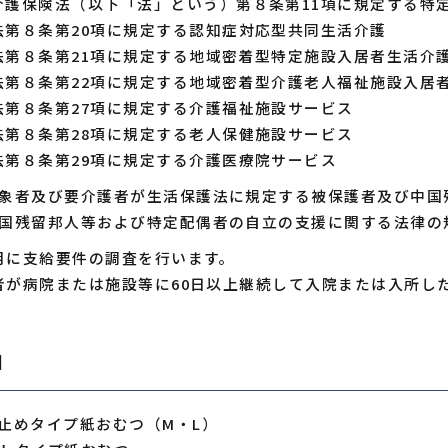
介護保険法（以下「法」という）第８条第11項に規定する特
法第８条第20項に規定する認知症対応型共同生活介護
法第８条第21項に規定する地域密着型特定施設入居者生活介
法第８条第22項に規定する地域密着型介護老人福祉施設入居
法第８条第27項に規定する介護福祉施設サービス
法第８条第28項に規定する老人保健施設サービス
法第８条第29項に規定する介護医療院サービス
象者及び要介護者が生活保護法に規定する被保護者及び中国
国残留邦人等および特定配偶者の自立の支援に関する法律の
月に支給要件の調査を行います。
者が病院または施設等に60日以上継続して入院または入所し
目
止めタイプ紙おむつ（M・L）