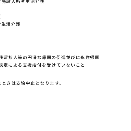
定施設入所者生活介護
護
者生活介護
残留邦人等の円滑な帰国の促進並びに永住帰国
規定による支援給付を受けていないこと
たときは支給中止となります。