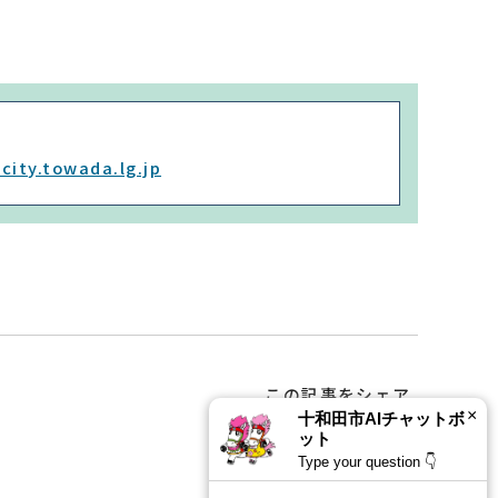
city.towada.lg.jp
この記事をシェア
×
十和田市AIチャットボ
ット
Type your question 👇