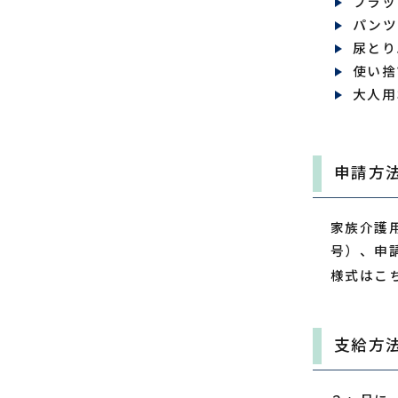
フラッ
パンツ
尿とり
使い捨
大人用
申請方
家族介護
号）、申
様式はこ
支給方