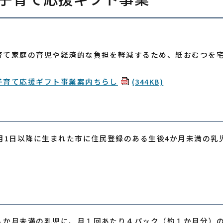
育て家庭の育児や経済的な負担を軽減するため、紙おむつを
子育て応援ギフト事業案内ちらし
(344KB)
年4月1日以降に生まれた市に住民登録のある生後4か月未満の
４か月未満の乳児に、月１回あたり４パック（約１か月分）