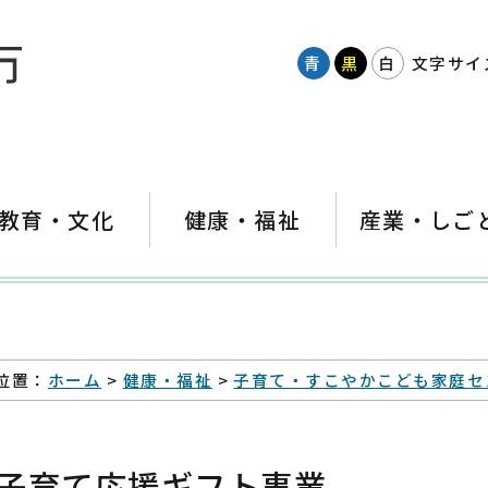
青
黒
白
文字サイ
教育・文化
健康・福祉
産業・しご
位置：
ホーム
>
健康・福祉
>
子育て・すこやかこども家庭セ
子育て応援ギフト事業