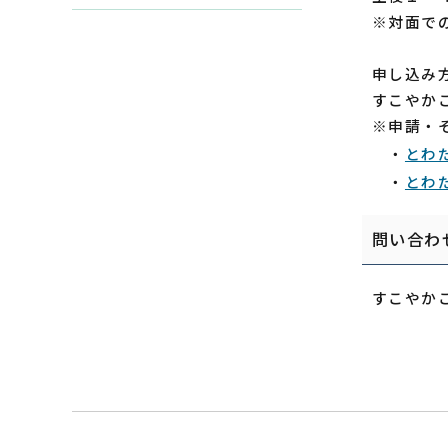
※対面で
申し込み
すこやか
※申請・
・
とわ
・
とわ
問い合わ
すこやかこ