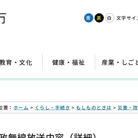
青
黒
白
文字サイ
教育・文化
健康・福祉
産業・しご
位置：
ホーム
>
くらし・手続き
>
もしものときは
>
災害・
政無線放送内容（詳細）