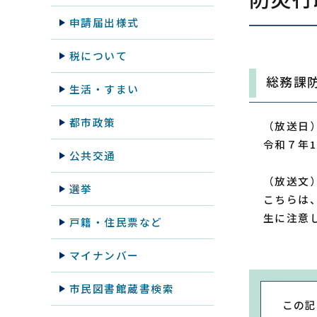
申請届出様式
税について
総務課
生活・すまい
都市政策
（放送日
令和７年1
公共交通
（放送文
選挙
こちらは
生に注意
戸籍・住民票など
マイナンバー
市民図書館蔵書検索
この記