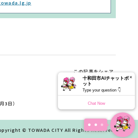
towada.lg.jp
この記事をシェア
×
十和田市AIチャットボ
ット
Type your question 👇
月3日）
Chat Now
opyright © TOWADA CITY All Rights Reserved.