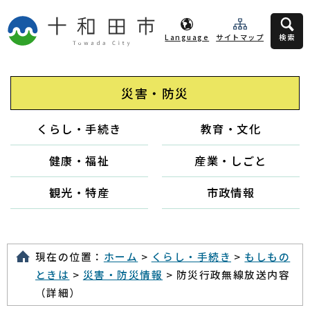
Language
サイトマップ
検索
災害・防災
くらし・手続き
教育・文化
健康・福祉
産業・しごと
観光・特産
市政情報
現在の位置：
ホーム
>
くらし・手続き
>
もしもの
ときは
>
災害・防災情報
> 防災行政無線放送内容
（詳細）