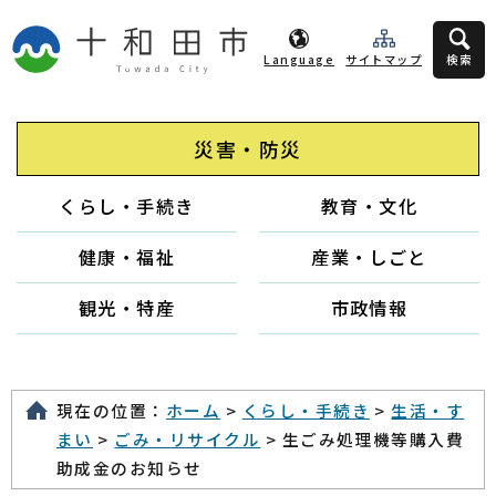
Language
サイトマップ
検索
災害・防災
くらし・手続き
教育・文化
健康・福祉
産業・しごと
観光・特産
市政情報
現在の位置：
ホーム
>
くらし・手続き
>
生活・す
まい
>
ごみ・リサイクル
> 生ごみ処理機等購入費
助成金のお知らせ