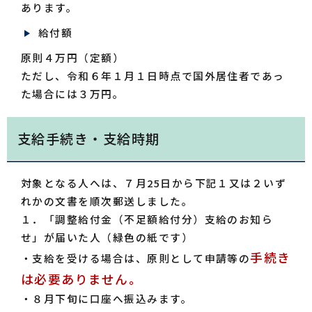
あります。
給付額
原則４万円（定額）
ただし、令和６年１月１日時点で国外居住者であっ
た場合には３万円。
支給手続き・支給時期
対象となる人へは、７月25日から下記１又は２いず
れかの文書を順次郵送しました。
１．「調整給付金（不足額給付分）支給のお知ら
せ」が届いた人（緑色の紙です）
手続き
・支給を受ける場合は、原則として申請等の
は
必
要ありません。
・８月下旬に口座へ振込みます。