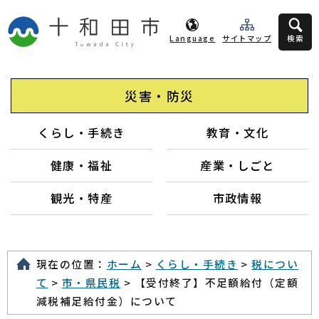
Language
サイトマップ
検索
災害・防災
くらし・手続き
教育・文化
健康・福祉
産業・しごと
観光・特産
市政情報
現在の位置：
ホーム
>
くらし・手続き
>
税につい
て
>
市・県民税
> 【受付終了】不足額給付（定額
減税補足給付金）について