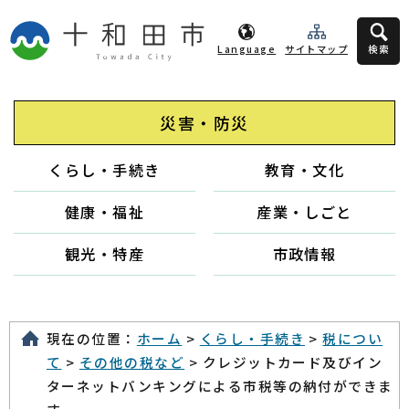
Language
サイトマップ
検索
災害・防災
くらし・手続き
教育・文化
健康・福祉
産業・しごと
観光・特産
市政情報
現在の位置：
ホーム
>
くらし・手続き
>
税につい
て
>
その他の税など
> クレジットカード及びイン
ターネットバンキングによる市税等の納付ができま