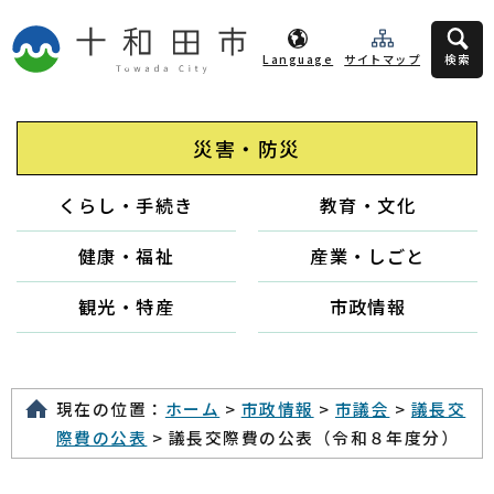
Language
サイトマップ
検索
災害・防災
くらし・手続き
教育・文化
健康・福祉
産業・しごと
観光・特産
市政情報
現在の位置：
ホーム
>
市政情報
>
市議会
>
議長交
際費の公表
> 議長交際費の公表（令和８年度分）