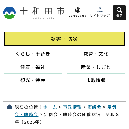
Language
サイトマップ
検索
災害・防災
くらし・手続き
教育・文化
健康・福祉
産業・しごと
観光・特産
市政情報
現在の位置：
ホーム
>
市政情報
>
市議会
>
定例
会・臨時会
> 定例会・臨時会の開催状況 令和８
年（2026年）