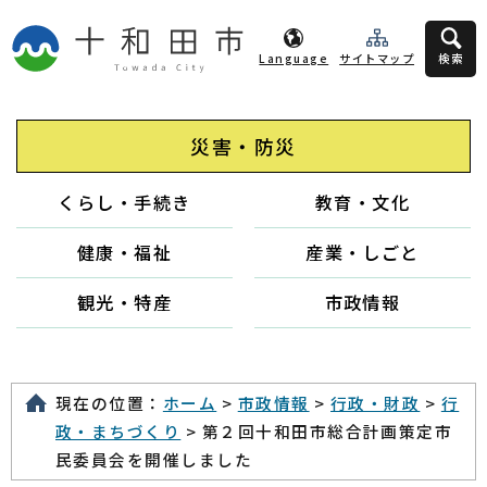
Language
サイトマップ
検索
災害・防災
くらし・手続き
教育・文化
健康・福祉
産業・しごと
観光・特産
市政情報
現在の位置：
ホーム
>
市政情報
>
行政・財政
>
行
政・まちづくり
> 第２回十和田市総合計画策定市
民委員会を開催しました