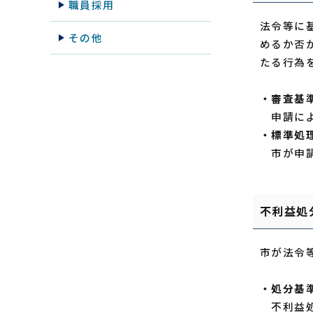
職員採用
法令等に
その他
めるか否
たる行為
・審査基
申請によ
・標準処
市が申請
不利益処
市が法令
・処分基
不利益処