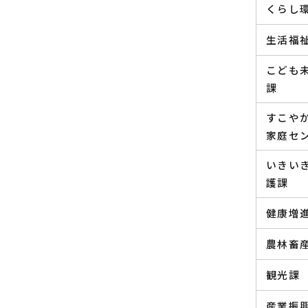
くらし
生活福
こども
課
すこや
家庭セ
いきい
護課
健康増
農林畜
観光課
産業振