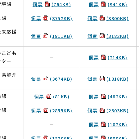
環境課
個票
(764KB)
個票
(941KB)
祉課
個票
(3752KB)
個票
(3300KB)
未来応援
個票
(1811KB)
個票
(3182KB)
かこども
－
個票
(214KB)
ンター
き高齢介
個票
(3674KB)
個票
(1818KB)
進課
個票
(81KB)
個票
(482KB)
産課
個票
(2855KB)
個票
(2303KB)
－
個票
(102KB)
興課
個票
(1820KB)
個票
(900KB)