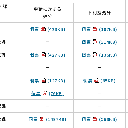
当課
申請に対する
不利益処分
処分
個票
(428KB)
個票
(107KB)
全課
－
個票
(214KB)
整課
個票
(427KB)
個票
(136KB)
－
－
個票
(127KB)
個票
(65KB)
－
個票
(76KB)
理課
－
－
金課
個票
(1497KB)
個票
(568KB)