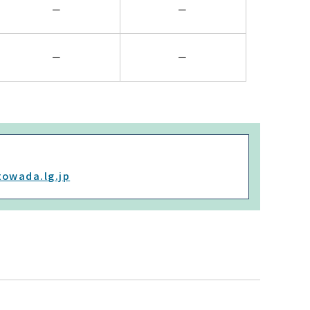
－
－
－
－
owada.lg.jp