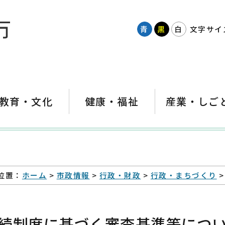
青
黒
白
文字サイ
教育・文化
健康・福祉
産業・しご
位置：
ホーム
>
市政情報
>
行政・財政
>
行政・まちづくり
>
続制度に基づく審査基準等につ