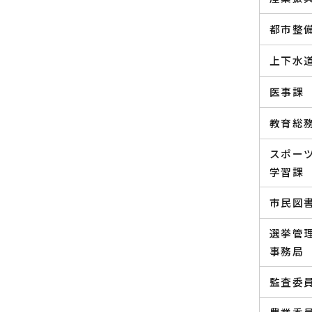
都市整
上下水
医事課
教育総
スポー
学習課
市民図
選挙管
事務局
監査委