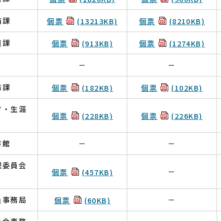
備課
個票
(13213KB)
個票
(8210KB)
道課
個票
(913KB)
個票
(1274KB)
－
－
務課
個票
(182KB)
個票
(102KB)
ツ・生涯
個票
(228KB)
個票
(226KB)
書館
－
－
理委員会
－
個票
(457KB)
員事務局
－
個票
(60KB)