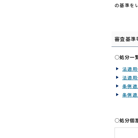
の基準を
審査基準
○処分一
法適用
法適用
条例適
条例適
○処分個