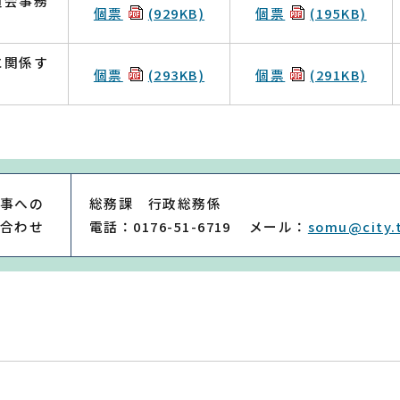
員会事務
個票
(929KB)
個票
(195KB)
に関係す
個票
(293KB)
個票
(291KB)
事への
総務課 行政総務係
合わせ
電話：0176-51-6719
メール：
somu@city.t