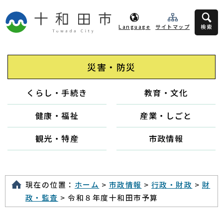
Language
サイトマップ
検索
災害・防災
くらし・手続き
教育・文化
健康・福祉
産業・しごと
観光・特産
市政情報
現在の位置：
ホーム
>
市政情報
>
行政・財政
>
財
政・監査
> 令和８年度十和田市予算