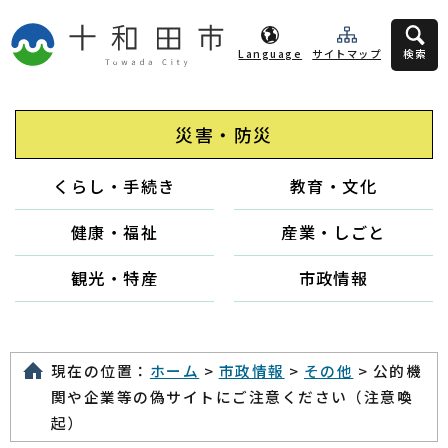
Language
サイトマップ
検索
災害・防災
くらし・手続き
教育・文化
健康・福祉
産業・しごと
観光・特産
市政情報
現在の位置：
ホーム
>
市政情報
>
その他
> 公的機
関や企業等の偽サイトにご注意ください（注意喚
起）