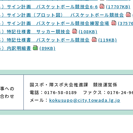
４）サイン計画＿バスケットボール競技会6-6
(17707KB)
４）サイン計画（プロット図）＿バスケットボール競技会
４）サイン計画＿バスケットボール競技会練習会場
(3757
５）特記仕様書＿サッカー競技会
(108KB)
５）特記仕様書＿バスケットボール競技会
(119KB)
６）内訳明細書
(89KB)
国スポ・障スポ大会推進課 競技運営係
事への
電話：0176-58-0189
ファクス：0176-24-9
合わせ
メール：
kokusupo@city.towada.lg.jp