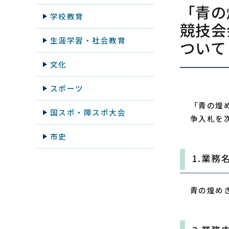
「青の
学校教育
競技会
生涯学習・社会教育
ついて
文化
スポーツ
「青の煌
国スポ・障スポ大会
争入札を
市史
1.業務
青の煌め