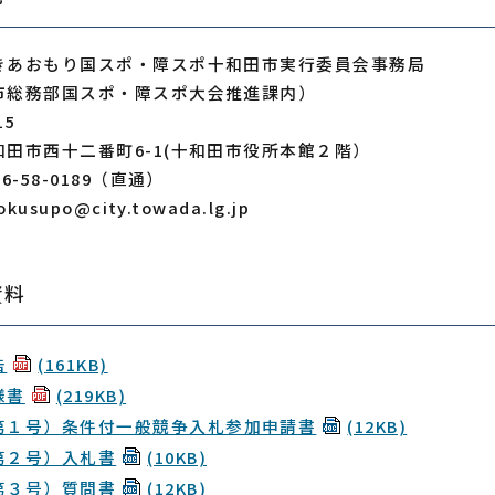
きあおもり国スポ・障スポ十和田市実行委員会事務局
市総務部国スポ・障スポ大会推進課内）
15
和田市西十二番町6-1(十和田市役所本館２階）
6-58-0189（直通）
kusupo@city.towada.lg.jp
資料
告
(161KB)
様書
(219KB)
第１号）条件付一般競争入札参加申請書
(12KB)
第２号）入札書
(10KB)
第３号）質問書
(12KB)