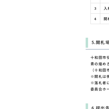
3
入
4
開
5.開札
十和田市
青の煌め
（十和田
※開札は
※落札者
委員会ホ
6.提出