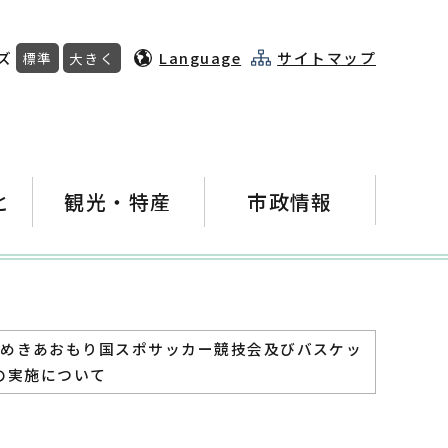
ズ
Language
サイトマップ
標準
大きく
と
観光・特産
市政情報
煌めきあおもり国スポサッカー競技会及びバスケッ
の実施について