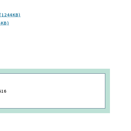
(1244KB)
6KB)
616