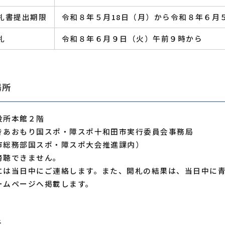
札書提出期限
令和８年５月18日（月）から令和８年６月
札
令和８年６月９日（火）午前９時から
場所
役所本館２階
きあおもり国スポ・障スポ十和田市実行委員会事務局
市総務部国スポ・障スポ大会推進課内）
傍聴できません。
には当日中にご連絡します。また、開札の結果は、当日中に
ームページへ掲載します。
先