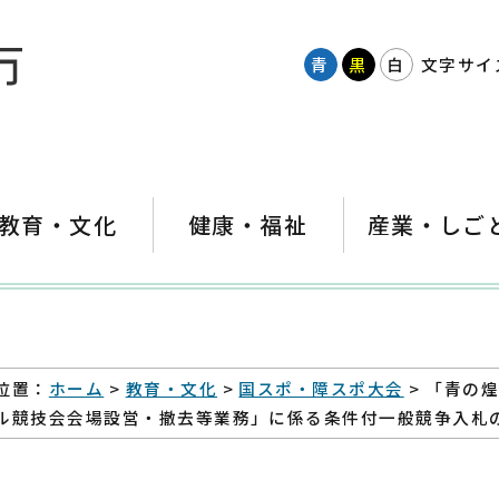
青
黒
白
文字サイ
教育・文化
健康・福祉
産業・しご
位置：
ホーム
>
教育・文化
>
国スポ・障スポ大会
> 「青の
ル競技会会場設営・撤去等業務」に係る条件付一般競争入札