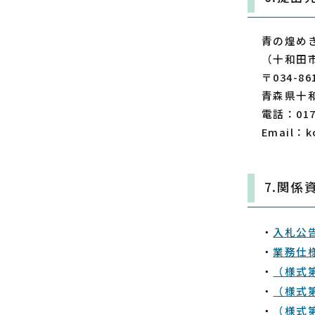
青の煌め
（十和田
〒034-86
青森県十
電話：017
Email：ko
7.関係
・
入札公
・
業務仕
・
（様式
・
（様式
・
（様式