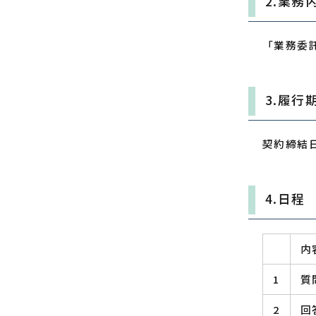
2.業務
「業務委
3.履行
契約締結日
4.日程
内
1
質
2
回