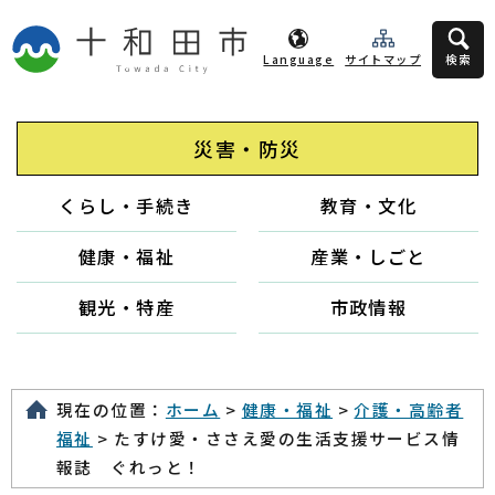
Language
サイトマップ
検索
災害・防災
くらし・手続き
教育・文化
健康・福祉
産業・しごと
観光・特産
市政情報
現在の位置：
ホーム
>
健康・福祉
>
介護・高齢者
福祉
> たすけ愛・ささえ愛の生活支援サービス情
報誌 ぐれっと！