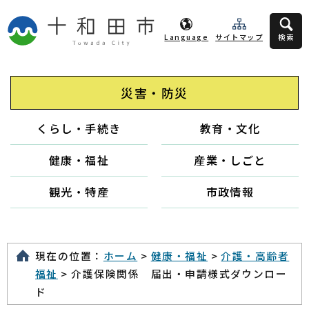
Language
サイトマップ
検索
災害・防災
くらし・手続き
教育・文化
健康・福祉
産業・しごと
観光・特産
市政情報
現在の位置：
ホーム
>
健康・福祉
>
介護・高齢者
福祉
> 介護保険関係 届出・申請様式ダウンロー
ド