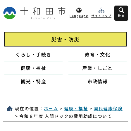
Language
サイトマップ
検索
災害・防災
くらし・手続き
教育・文化
健康・福祉
産業・しごと
観光・特産
市政情報
現在の位置：
ホーム
>
健康・福祉
>
国民健康保険
> 令和８年度 人間ドックの費用助成について