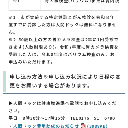
※1
胃Ｘ線検査(バリウム)または胃内視鏡検
※1 市が実施する特定健診とがん検診を令和８年
度すでに受診した方は人間ドックは無料になりませ
ん。
※2 50歳以上の方の胃カメラ検査は2年に1回受診で
きます(人数制限あり)。令和7年度に胃カメラ検査を
受診した人は、令和8年度はバリウム検査のみ、お
申込みいただけます。
申し込み方法※申し込み状況により日程の変
更をお願いする場合があります。
▶人間ドックは健康増進課へ電話でお申し込みくだ
さい。
平日 8時30分～17時15分 TEL0176－51－6790
・
人間ドック費用助成のお知らせ
(3988KB)