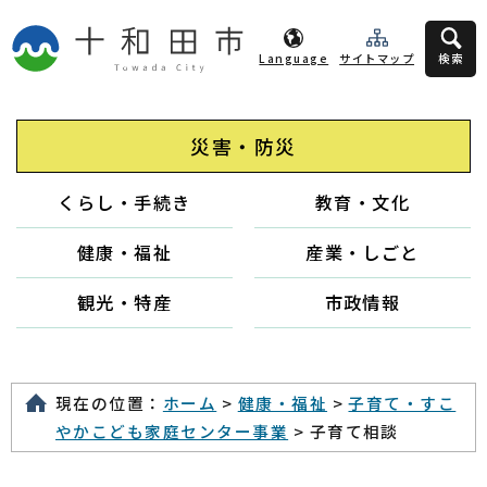
Language
サイトマップ
検索
災害・防災
くらし・手続き
教育・文化
健康・福祉
産業・しごと
観光・特産
市政情報
現在の位置：
ホーム
>
健康・福祉
>
子育て・すこ
やかこども家庭センター事業
> 子育て相談