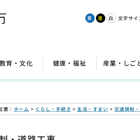
青
黒
白
文字サイ
教育・文化
健康・福祉
産業・しご
位置：
ホーム
>
くらし・手続き
>
生活・すまい
>
交通規制
制・道路工事