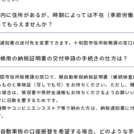
市内に住所があるが、時期によっては不在（季節労
ってもらえませんか？
税通知書の送付先を変更できます。十和田市役所税務課の窓口
車検用の納税証明書の交付申請の手続きの仕方は？
和田市役所税務課の窓口で、軽自動車税納税証明書（継続検査
るものと車検証（写しでも可）をお持ちください。ただし、
な場合は、領収書や預貯金通帳もお持ちくださるようお願い
でに日数を要するためです。
機関やコンビニエンスストア等で納めた方は、納税通知書に
す。
軽自動車税の口座振替を希望する場合、どのような