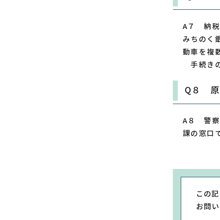
A７ 納
みちのく
動車を複
手続きの方
Q８ 
A８ 警
課の窓口
この記
お問い