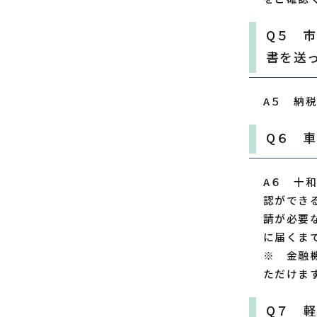
Q５ 
書を送
A５ 納
Q６ 
A６ 十
認ができ
請が必要
に届くま
※ 金融
ただけま
Q７ 