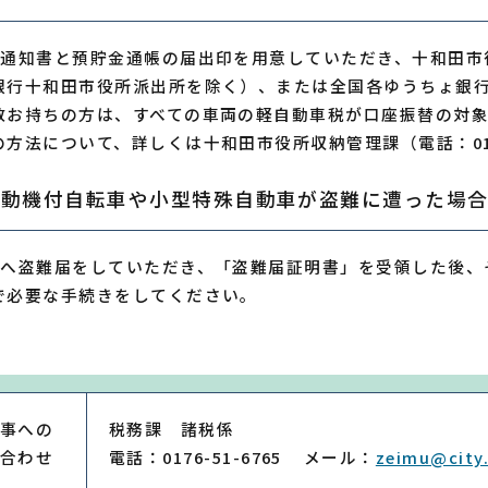
税通知書と預貯金通帳の届出印を用意していただき、十和田市
銀行十和田市役所派出所を除く）、または全国各ゆうちょ銀
数お持ちの方は、すべての車両の軽自動車税が口座振替の対
法について、詳しくは十和田市役所収納管理課（電話：0176
原動機付自転車や小型特殊自動車が盗難に遭った場
察へ盗難届をしていただき、「盗難届証明書」を受領した後、
で必要な手続きをしてください。
事への
税務課 諸税係
合わせ
電話：0176-51-6765
メール：
zeimu@city.