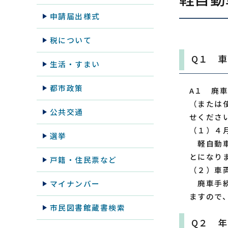
申請届出様式
税について
Q１ 
生活・すまい
都市政策
A１ 廃
（または
公共交通
せくださ
（１）４
選挙
軽自動車
とになり
戸籍・住民票など
（２）車
廃車手続
マイナンバー
ますので
市民図書館蔵書検索
Q２ 