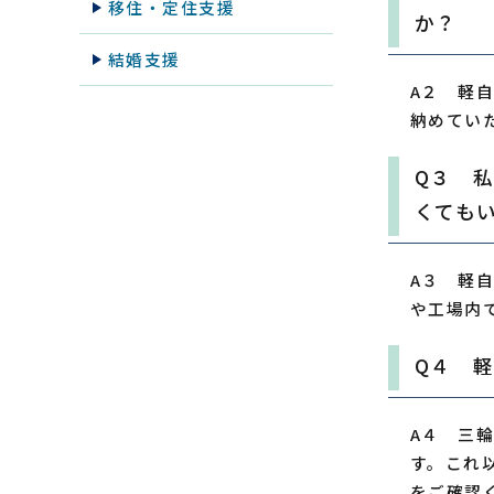
移住・定住支援
か？
結婚支援
A２ 軽
納めてい
Q３ 
くても
A３ 軽
や工場内
Q４ 
A４ 三
す。これ
をご確認