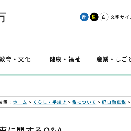
青
黒
白
文字サイ
教育・文化
健康・福祉
産業・しご
位置：
ホーム
>
くらし・手続き
>
税について
>
軽自動車税
>
車に関するQ&A