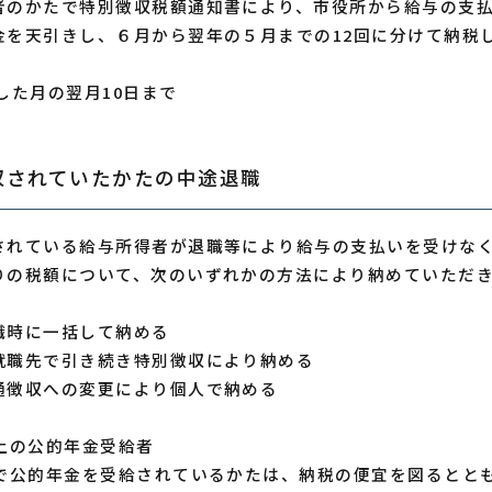
者のかたで特別徴収税額通知書により、市役所から給与の支
金を天引きし、６月から翌年の５月までの12回に分けて納税
した月の翌月10日まで
収されていたかたの中途退職
されている給与所得者が退職等により給与の支払いを受けな
りの税額について、次のいずれかの方法により納めていただ
職時に一括して納める
就職先で引き続き特別徴収により納める
通徴収への変更により個人で納める
以上の公的年金受給者
上で公的年金を受給されているかたは、納税の便宜を図るとと