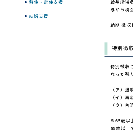
給与所得
移住・定住支援
与から税
結婚支援
納期 徴収
特別徴
特別徴収
なった残
（ア）退
（イ）再
（ウ）普
※65歳
65歳以