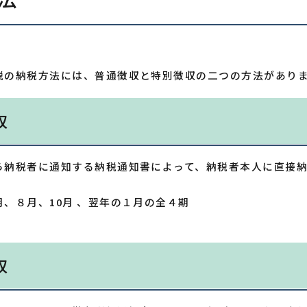
税の納税方法には、普通徴収と特別徴収の二つの方法があり
収
ら納税者に通知する納税通知書によって、納税者本人に直接
月、８月、10月 、翌年の１月の全４期
収