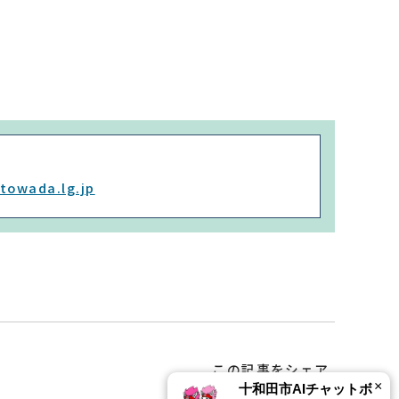
towada.lg.jp
この記事をシェア
×
十和田市AIチャットボ