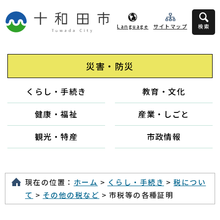
Language
サイトマップ
検索
災害・防災
くらし・手続き
教育・文化
健康・福祉
産業・しごと
観光・特産
市政情報
現在の位置：
ホーム
>
くらし・手続き
>
税につい
て
>
その他の税など
> 市税等の各種証明