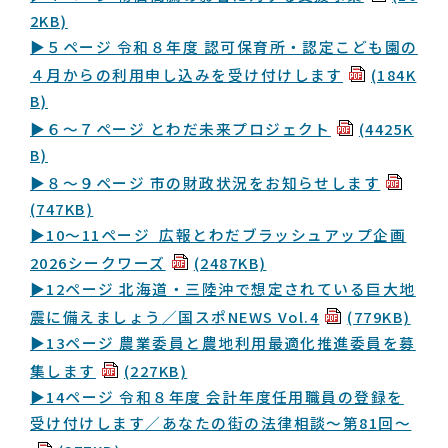
2KB)
▶５ページ 令和８年度 認可保育所・認定こども園の
４月からの利用申し込みを受け付けします
(184K
B)
▶６〜７ページ とわだ未来プロジェクト
(4425K
B)
▶８〜９ページ 市の財政状況をお知らせします
(747KB)
▶10〜11ページ 広報とわだブラッシュアップ企画
2026シークワーズ
(2487KB)
▶12ページ 北海道・三陸沖で想定されている巨大地
震に備えましょう／国スポNEWS Vol.4
(779KB)
▶13ページ 農業委員と農地利用最適化推進委員を募
集します
(227KB)
▶14ページ 令和８年度 会計年度任用職員の登録を
受け付けします／あなたの街の法律相談〜第81回〜