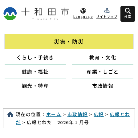
Language
サイトマップ
検索
災害・防災
くらし・手続き
教育・文化
健康・福祉
産業・しごと
観光・特産
市政情報
現在の位置：
ホーム
>
市政情報
>
広報
>
広報とわ
だ
> 広報とわだ 2026年１月号