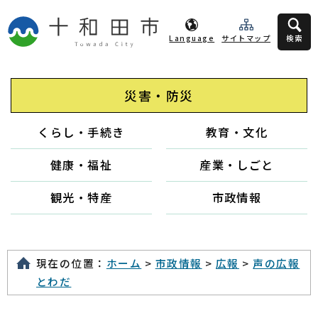
Language
サイトマップ
検索
災害・防災
くらし・手続き
教育・文化
健康・福祉
産業・しごと
観光・特産
市政情報
現在の位置：
ホーム
>
市政情報
>
広報
>
声の広報
とわだ