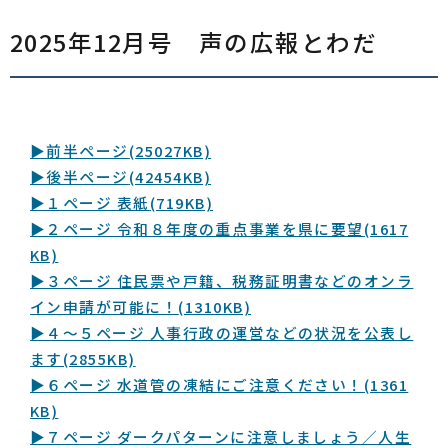
2025年12月号 声の広報とわだ
▶前半ページ
(25027KB)
▶後半ページ
(42454KB)
▶１ページ 表紙
(719KB)
▶２ページ 令和８年度の重点事業を県に要望
(1617
KB)
▶３ページ 住民票や戸籍、税務証明書などのオンラ
イン申請が可能に！
(1310KB)
▶４〜５ページ 人事行政の運営などの状況を公表し
ます
(2855KB)
▶６ページ 水道管の凍結にご注意ください！
(1361
KB)
▶７ページ ダークパターンに注意しましょう／人生