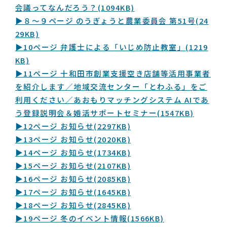
会議ってなんだろう？
(1094KB)
▶８〜９ページ のうぎょうと農業委員会 第51号
(24
29KB)
▶10ページ 弁護士による「いじめ防止教室」
(1219
KB)
▶11ページ 十和田市創業支援空き店舗等活用事業者
を紹介します／地域交流センター「とわふる」をご
利用ください／あおもりマッチングシステム AIであ
う登録説明会＆婚活サポートセミナー
(1547KB)
▶12ページ お知らせ
(2297KB)
▶13ページ お知らせ
(2020KB)
▶14ページ お知らせ
(1734KB)
▶15ページ お知らせ
(2107KB)
▶16ページ お知らせ
(2085KB)
▶17ページ お知らせ
(1645KB)
▶18ページ お知らせ
(2845KB)
▶19ページ 冬のイベント情報
(1566KB)