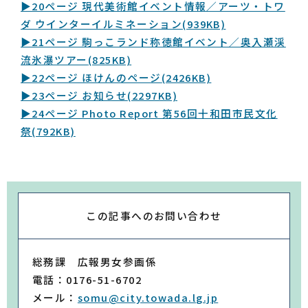
▶20ページ 現代美術館イベント情報／アーツ・トワ
ダ ウインターイルミネーション
(939KB)
▶21ページ 駒っこランド称徳館イベント／奥入瀬渓
流氷瀑ツアー
(825KB)
▶22ページ ほけんのページ
(2426KB)
▶23ページ お知らせ
(2297KB)
▶24ページ Photo Report 第56回十和田市民文化
祭
(792KB)
この記事への
お問い合わせ
総務課 広報男女参画係
電話：0176-51-6702
メール：
somu@city.towada.lg.jp