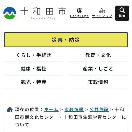
Language
サイトマップ
検索
災害・防災
くらし・手続き
教育・文化
健康・福祉
産業・しごと
観光・特産
市政情報
現在の位置：
ホーム
>
市政情報
>
公共施設
> 十和
田市民文化センター・十和田市生涯学習センターに
ついて