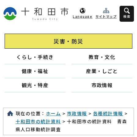
Language
サイトマップ
検索
災害・防災
くらし・手続き
教育・文化
健康・福祉
産業・しごと
観光・特産
市政情報
現在の位置：
ホーム
>
市政情報
>
各種統計情報
>
十和田市の統計資料
> 十和田市の統計資料 青森
県人口移動統計調査