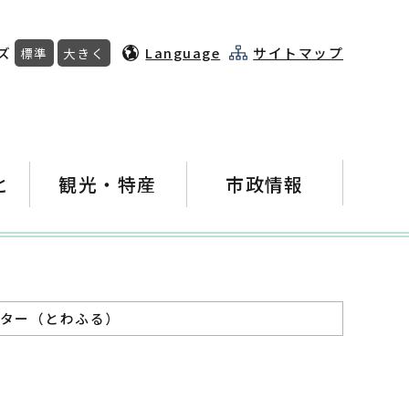
ズ
Language
サイトマップ
標準
大きく
と
観光・特産
市政情報
ンター（とわふる）
）