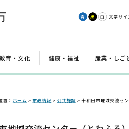
青
黒
白
文字サイ
教育・文化
健康・福祉
産業・しご
位置：
ホーム
>
市政情報
>
公共施設
> 十和田市地域交流セ
市地域交流センター（とわふる