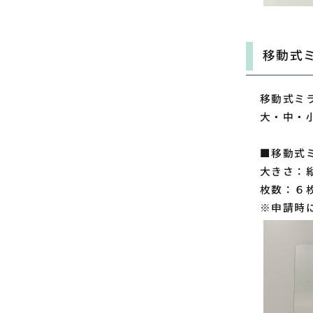
移動式
移動式ミ
大・中・
■移動式
大きさ：縦
枚数：６
※申請時