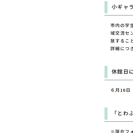
小ギャ
市内の学
域交流セ
放するこ
詳細につ
休館日
６月16
「とわ
※現在フ