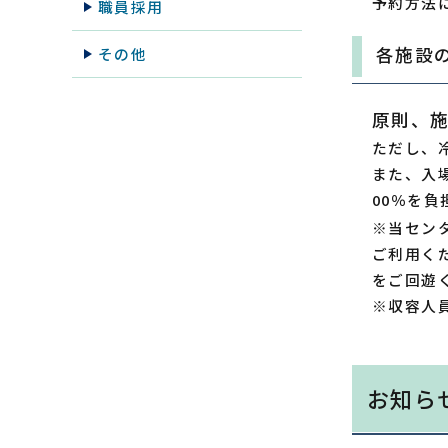
予約方法
職員採用
各施設
その他
原則、
ただし、
また、入
00％を
※当セン
ご利用く
をご回遊
※収容人
お知ら