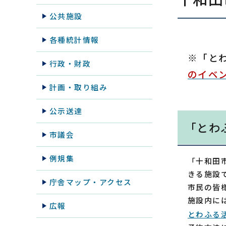
公共施設
各種統計情報
※「と
行政・財政
のイベ
計画・取り組み
公示送達
「とわ
市議会
例規集
「十和田
きる施設
庁舎マップ・アクセス
市民の皆
施設内に
広報
とわふる