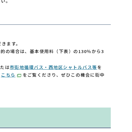
さい。
だきます。
的の場合は、基本使用料（下表）の130％から3
または
市街地循環バス・西地区シャトルバス等
を
、
こちら
をご覧くださり、ぜひこの機会に街中