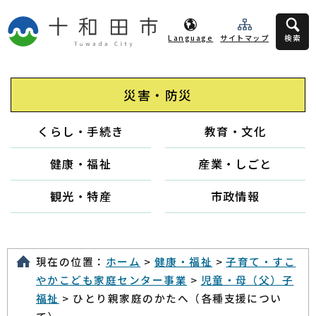
Language
サイトマップ
検索
災害・防災
くらし・手続き
教育・文化
健康・福祉
産業・しごと
観光・特産
市政情報
現在の位置：
ホーム
>
健康・福祉
>
子育て・すこ
やかこども家庭センター事業
>
児童・母（父）子
福祉
> ひとり親家庭のかたへ（各種支援につい