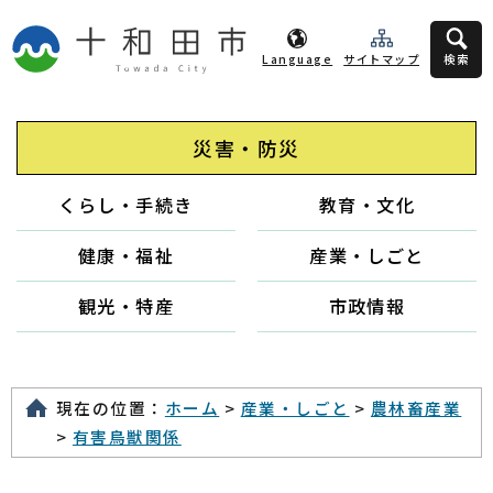
Language
サイトマップ
検索
災害・防災
くらし・手続き
教育・文化
健康・福祉
産業・しごと
観光・特産
市政情報
現在の位置：
ホーム
>
産業・しごと
>
農林畜産業
>
有害鳥獣関係