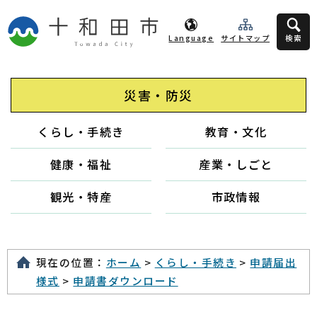
Language
サイトマップ
検索
災害・防災
くらし・手続き
教育・文化
健康・福祉
産業・しごと
観光・特産
市政情報
現在の位置：
ホーム
>
くらし・手続き
>
申請届出
様式
>
申請書ダウンロード