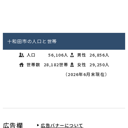
2026年07月31日
上下水道
使用済マンホール蓋の販売について
2026年07月31日
入札結果
令和８年度 建設工事入札結果（財政課入札分）
十和田市の人口と世帯
財政課 契約検査係
人口
56,106人
男性
26,856人
2026年07月31日
議会だより
世帯数
28,182世帯
女性
29,250人
声の議会だより（第86号）
（2026年6月末現在）
2026年07月31日
議会だより
十和田市議会だより（第86号）
議会事務局
2026年07月31日
観光ガイド・食の情報
蔦・赤沼登山道について
2026年07月30日
申請届出様式
広告欄
広告バナーについて
十和田市電子申請・届出システムについて