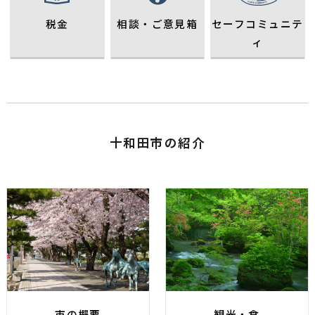
2024年06月10日
公表
2026年08月04日
ごみ・リサイクル
十和田市情報システム標準化移行業務委託に係る公
税金
相談・ご意見箱
セーフコミュニテ
紙ごみリサイクル推進事業参加事業所募集
募型プロポーザルの実施について
ィ
くらし環境課 環境衛生係
2024年04月08日
入札
2026年08月03日
市長交際費
令和6年度（公共）第5号「公共汚水桝設置業務委
市長交際費（令和８年７月分）
秘書課 秘書係
託」の一般競争入札について
上下水道課 管理係
2026年08月03日
市長交際費
2023年11月14日
入札
十和田市の紹介
令和８年度市長交際費
秘書課
令和５年度 入札公告（上下水道部 管理課公告
分）
上下水道課 管理係
2026年08月03日
農林畜産業
ため池や水路での事故防止のお願い
2023年06月19日
入札
簡易型一般競争入札の中止について
2026年08月03日
入札
上下水道課 管理係
令和８年度 入札公告（財政課公告分）
財政課 契約検査係
2023年04月17日
入札
簡易型一般競争入札の中止について
2026年08月03日
住まい
上下水道課 管理係
市営住宅について
都市整備課 建築住宅係
市の概要
観光・食