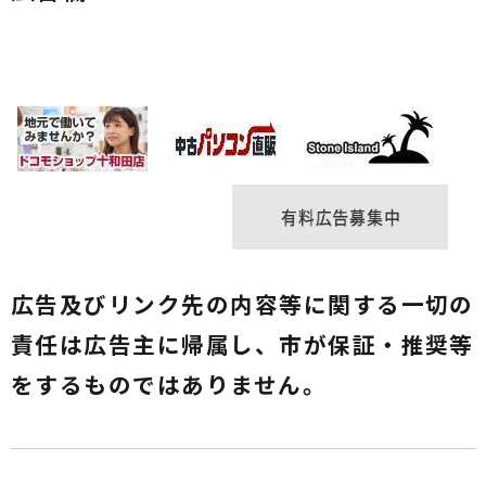
情報政策係
2026年07月30日
医療・検診
熱中症を防ぎましょう!
健康増進課 健康管理係
2026年07月30日
セーフコミュニティ
「十和田市いのちを守る運動月間」
防災安全課 セーフコミュニティ係
2026年07月30日
商工業
十和田市企業誘致支援業務委託事業者の選定につい
広告及びリンク先の内容等に関する一切の
て
産業振興課 産業支援係
責任は広告主に帰属し、市が保証・推奨等
2026年07月29日
雇用・労働
青森県労働委員会から定例労働相談会のお知らせ
をするものではありません。
2026年07月29日
雇用・労働
求人情報｜ハローワーク十和田からのお知らせ
産業振興課 産業支援係