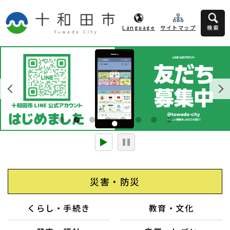
Language
サイトマップ
検索
Previo
Next
us
1
2
3
4
5
6
7
8
災害・防災
くらし・手続き
教育・文化