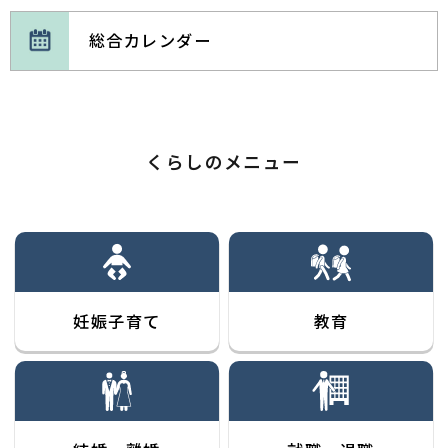
財政課 契約検査係
プロポーザルの実施について
企画調整課 企画調整係
総合カレンダー
2026年03月28日
公表
2023年12月27日
募集案内
2026年08月06日
公共交通
令和8年度 物品・建設コンサルタント等業者名簿
十和田下水処理場・ポンプ場等維持管理業務委託に
十和田市街地循環バス・西地区及び東地区シャトル
財政課 契約検査係
係る公募型プロポーザルの実施について
バスを運行しています
くらし環境課 くらし支援係
2026年03月28日
公表
2023年11月01日
募集案内
2026年08月05日
入札
くらしのメニュー
令和8年度 建設業者の工種別等級格付表
生活にお困りの方に生理用品を無料で配布します
令和８年度 入札公告（上下水道課公告分）
財政課 契約検査係
上下水道課 管理係
2022年06月14日
募集案内
2026年03月06日
公売
消防団員の募集について
2026年08月04日
行財政改革
ダウンロード用様式集
収納管理課 収納係
令和８年度 事務事業評価 実施状況
2020年10月30日
募集案内
2025年09月29日
入札
企画調整課 企画調整係
十和田湖診療所医師募集
健康増進課 健康管理係
妊娠子育て
教育
令和７年度 入札公告（上下水道部 管理課公告
2026年08月04日
入札結果
分）
上下水道課 管理係
令和８年度 測量・建設コンサルタント等業務入札
結果（財政課入札分）
2025年07月18日
公表
財政課 契約検査係
第３次十和田市総合計画策定支援業務委託事業者の
2026年08月04日
ごみ・リサイクル