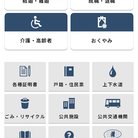
結婚・離婚
就職・退職
選定について（公募型プロポーザル）※事業者選定
子ども服リユース事業〜みんクロ×どうぞの服〜
終了
企画調整課 企画調整係
くらし環境課 環境衛生係
2025年04月07日
入札
2026年08月04日
農業委員会
令和７年度（公共）第６号「公共汚水桝設置業務委
農業委員会の組織
農業委員会事務局
託」の一般競争入札について
上下水道課 管理係
介護・高齢者
おくやみ
2026年08月04日
関連様式
2024年09月17日
入札
契約様式等（建設工事）
財政課 契約検査係
令和６年度 入札公告（上下水道部 管理課公告
分）
上下水道課 管理係
2026年08月04日
募集案内
指定管理者募集のお知らせ（十和田市現代美術館及
2024年07月23日
公表
各種証明書
戸籍・住民票
上下水道
び十和田市西二番町駐車場、十和田市馬事公苑）
十和田市健康管理システム標準化移行業務委託に係
観光課 観光施設係
る公募型プロポーザルの実施について
2026年08月04日
募集案内
2024年07月12日
公表
指定管理者募集のお知らせ（十和田市体育施設等、
ごみ・リサイクル
公共施設
公共交通機関
十和田市生活保護システム標準化移行業務委託に係
十和田市アネックススポーツランド）
る公募型プロポーザルの実施について
スポーツ・生涯学習課 スポーツ振興係