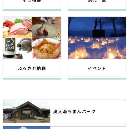
2023年04月06日
入札
2026年08月03日
上下水道
委託（公共）5号「公共汚水桝設置業務委託」の簡
十和田市内水ハザードマップ
易型一般競争入札について
上下水道課 管理係
上下水道課 下水道整備係
2023年03月17日
入札
2026年08月03日
上下水道
令和４年度 入札公告（上下水道部 管理課公告
「内水ハザードマップ」の一部訂正について
分）
上下水道課 管理係
上下水道課 下水道整備係
2022年09月13日
入札
2026年08月01日
観光ガイド・食の情報
ふるさと納税
イベント
簡易型一般競争入札の中止について
令和８年度 蔦沼周辺における事前予約制及び協力
上下水道課 管理係
金に関するお知らせ
2022年08月29日
入札
2026年08月01日
国スポ・障スポ大会
簡易型一般競争入札の中止について
昼食弁当の斡旋について（選手・監督、視察員等向
上下水道課 管理係
け）
国スポ・障スポ大会推進課 競技運営係
奥入瀬ろまんパーク
2022年06月23日
入札
2026年08月01日
生活保護
簡易型一般競争入札の中止について
生活扶助基準改定に関する最高裁判決を踏まえた生