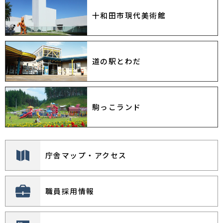
上下水道課 管理係
活保護費の追加給付について
十和田市現代美術館
2022年02月22日
公表
2026年08月01日
後期高齢者医療制度
公募型プロポーザルの実施について（国民健康保険
後期高齢者医療制度
国保年金課 長寿医療係
市町村事務処理標準システム構築業務委託）
道の駅とわだ
2026年08月01日
声の広報とわだ
国保年金課 国保給付係
2026年８月号 声の広報とわだ
2021年10月18日
入札
シティプロモーション課 シティプロモーション係
令和３年度 入札公告（上下水道部 管理課公告
駒っこランド
2026年08月01日
広報とわだ
分）
上下水道課 管理係
広報とわだ 2026年８月号
2020年08月24日
公表
シティプロモーション課 シティプロモーション係
公募型プロポーザルの実施について（十和田市住民
庁舎マップ・アクセス
2026年08月01日
広報とわだ
税申告支援システム更新業務）
税務課 市民税係
広報とわだ 2026年
シティプロモーション課 シティプロモーション係
職員採用情報
2026年08月01日
声の広報とわだ
2026年 声の広報とわだ