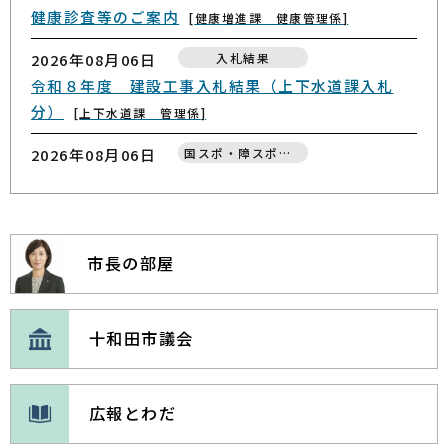
健康診査等のご案内
健康増進課 健康管理係
2026年04月16日
募集案内
財政課 契約検査係
〜十和田市のくらしに届く広告〜 公用封筒に広告
2026年08月06日
入札結果
2026年07月01日
公表
を載せてみませんか（募集期間：令和８年５月１日
令和８年度 建設工事入札結果（上下水道課入札
十和田市発注予定工事の公表について
～31日）
総務課 行政総務係
分）
上下水道課 管理係
財政課 契約検査係
2026年04月14日
募集案内
2026年08月06日
国スポ・障スポ大会
2026年06月22日
公表
広告入り封筒の寄附希望者募集
市民課 住民記録係
協賛企業一覧
国スポ・障スポ大会推進課 総務企画係
特定随意契約の公表について
財政課 契約検査係
2024年02月16日
募集案内
2026年08月06日
定例会・臨時会
2026年04月06日
入札
焼山浄化センター等維持管理業務委託公募型プロポ
定例会・臨時会の開催状況 令和８年（2026年）
令和８年度（公共）第６号「公共汚水桝設置業務委
市長の部屋
ーザルの審査結果について
議会事務局
託」の一般競争入札について
上下水道課 管理係
2024年02月16日
募集案内
2026年08月06日
入札
2026年04月06日
入札
十和田下水処理場・ポンプ場等維持管理業務委託公
十和田市議会
自動販売機設置に係る一般競争入札について
入札・契約制度について
財政課 契約検査係
募型プロポーザルの審査結果について
財政課 契約検査係
2026年04月01日
入札
2023年12月27日
募集案内
広報とわだ
2026年08月06日
行政・まちづくり
簡易型一般競争入札・郵便入札について
焼山浄化センター等維持管理業務委託に係る公募型
十和田市総合計画審議会より答申を受けました