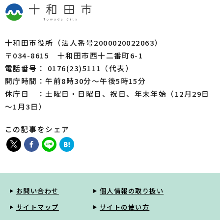
2026年07月29日
上下水道
十和田市指定給水装置・排水設備工事事業者一覧表
十和田市役所（法人番号2000020022063）
上下水道課 料金徴収係
〒034-8615 十和田市西十二番町6-1
2026年07月29日
児童・母（父）子福祉
電話番号： 0176(23)5111（代表）
十和田市屋内遊戯施設整備業務委託事業者の選定に
開庁時間：午前8時30分～午後5時15分
ついて（公募型プロポーザル）※募集は終了しまし
休庁日 ：土曜日・日曜日、祝日、年末年始（12月29日
た。
こども未来応援課 こども保育係
～1月3日）
2026年07月28日
マイナンバー
この記事をシェア
コンビニ交付サービス一時休止のお知らせ
2026年07月28日
有害鳥獣関係
国立公園（特別保護地区）での山菜採りの禁止につ
いて
農林畜産課 畜産林務係
お問い合わせ
個人情報の取り扱い
2026年07月28日
住まい
サイトマップ
サイトの使い方
令和８年度十和田市住宅用自家消費型太陽光発電設