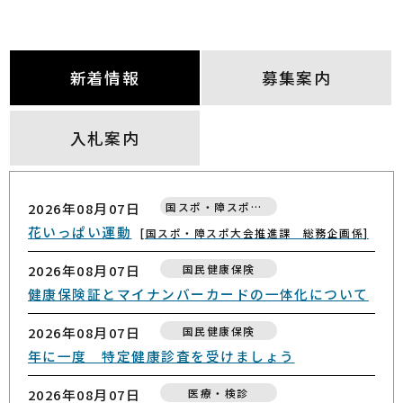
新着情報
募集案内
入札案内
2026年08月07日
2026年08月04日
2026年08月06日
募集案内
入札
国スポ・障スポ大会
花いっぱい運動
指定管理者募集のお知らせ（十和田市現代美術館及
自動販売機設置に係る一般競争入札について
国スポ・障スポ大会推進課 総務企画係
び十和田市西二番町駐車場、十和田市馬事公苑）
財政課 契約検査係
2026年08月07日
国民健康保険
観光課 観光施設係
健康保険証とマイナンバーカードの一体化について
2026年08月05日
入札
2026年08月04日
令和８年度 入札公告（上下水道課公告分）
募集案内
2026年08月07日
国民健康保険
指定管理者募集のお知らせ（十和田市体育施設等、
上下水道課 管理係
年に一度 特定健康診査を受けましょう
十和田市アネックススポーツランド）
2026年08月03日
入札
スポーツ・生涯学習課 スポーツ振興係
2026年08月07日
医療・検診
令和８年度 入札公告（財政課公告分）