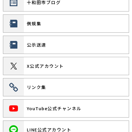
十和田市ブログ
シティプロモーション課 シティプロモーション係
2026年08月01日
障がい者福祉
例規集
重度心身障害者医療費
生活福祉課 福祉係
2026年07月31日
雇用・労働
公示送達
十和田市の創業支援・起業支援について
産業振興課 産業支援係
X公式アカウント
2026年07月31日
有害鳥獣関係
八甲田地区の入山自粛について【解除】
農林畜産課 畜産林務係
リンク集
2026年07月31日
商工業
第43回十和田市発明工夫展 開催のお知らせ
YouTube公式チャンネル
産業振興課 産業支援係
2026年07月31日
交通規制・道路工事
LINE公式アカウント
事故多発交差点の安全対策のお知らせ